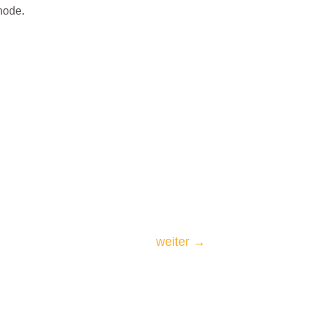
hode.
weiter
→