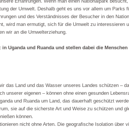
 unsere Erfahrungen. Wenn man einen Nationalpark besucht, l
tung der Umwelt. Deshalb geht es uns vor allem um Parks f
hrungen und des Verständnisses der Besucher in den Nation
, wird man ermutigt, sich für die Umwelt zu interessieren 
en wir an die Umwelterziehung.
 in Uganda und Ruanda und stellen dabei die Menschen 
wir das Land und das Wasser unseres Landes schützen – da
lich unserer eigenen – können ohne einen gesunden Lebensr
 Uganda und Ruanda um Land, das dauerhaft geschützt werden
um, sie auf die sicherste Art und Weise zu schützen und gle
genießen können.
ieren nicht ohne Arten. Die geografische Isolation über vi